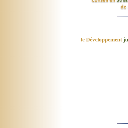
le Développement
j